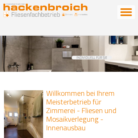
INDIVIDUELL FÜR SIE
Willkommen bei Ihrem
Meisterbetrieb für
Zimmerei - Fliesen und
Mosaikverlegung -
Innenausbau